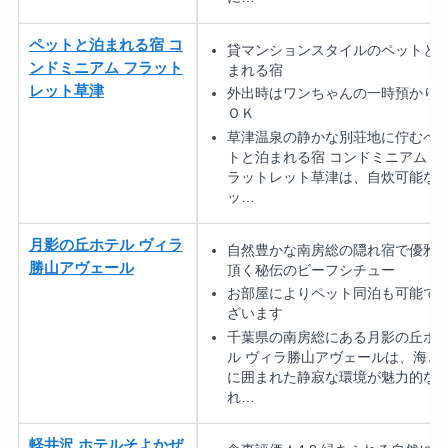
ペットと泊まれる宿 コ
貸マンションスタイルのペットと
ンドミニアム フラット
まれる宿
レット草津
外出時はワンちゃんの一時預かり
ＯＫ
草津温泉の静かな別荘地に佇むペ
トと泊まれる宿 コンドミニアム フ
ラットレット草津は、自炊可能な
ッ…
月影の丘ホテル ヴィラ
自然豊かな南房総の隠れ宿で優雅
勝山アヴェール
頂く秘伝のビーフシチュー
お部屋によりペット同泊も可能で
ざいます
千葉県の南房総にある月影の丘ホ
ル ヴィラ勝山アヴェールは、海と
に囲まれた静寂な環境が魅力的な
れ…
軽井沢 ホテルそよかぜ