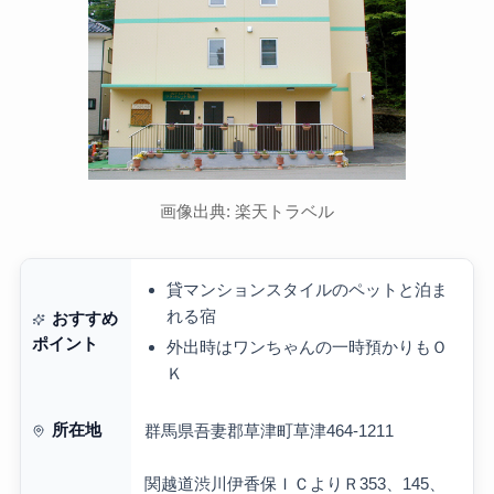
画像出典: 楽天トラベル
貸マンションスタイルのペットと泊ま
れる宿
おすすめ
ポイント
外出時はワンちゃんの一時預かりもＯ
Ｋ
所在地
群馬県吾妻郡草津町草津464-1211
関越道渋川伊香保ＩＣよりＲ353、145、