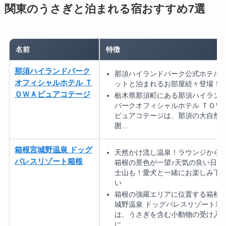
関東のうさぎと泊まれる宿おすすめ7選
名前
特徴
那須ハイランドパーク
那須ハイランドパーク公式ホテル 
オフィシャルホテル Ｔ
ットと泊まれるお部屋続々登場！
ＯＷＡピュアコテージ
栃木県那須町にある那須ハイラン
パークオフィシャルホテル ＴＯＷ
ピュアコテージは、那須の大自然
囲…
箱根宮城野温泉 ドッグ
天然かけ流し温泉！ラウンジから
パレスリゾート箱根
箱根の景色が一望♪天気の良い日は
士山も！愛犬と一緒にお楽しみ下
い
箱根の強羅エリアに位置する箱根
城野温泉 ドッグパレスリゾート箱
は、うさぎを含む小動物の受け入
に…