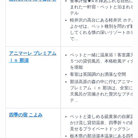
食事評価★4.8 緑あふれる自然に包
まれた一軒宿・ペットと泊まれる
テル
軽井沢の高台にある軽井沢 ホテル
よかぜは、ペット種別を問わず歓
してくれる懐の深いリゾートホテ
で…
アニマーレ プレミアム
ペットと一緒に温泉浴！客室露天
ｉｎ 那須
５つの貸切風呂、本格欧風ディナ
を堪能
客室は英国調のお洒落な空間
那須高原の森の中に佇むアニマー
プレミアム ｉｎ 那須は、全室に露
天風呂が完備された贅沢なプチホ
テ…
四季の宿 こよみ
ペットと楽しめる硫黄泉の自家源
かけ流し貸切温泉、四季折々の顔
見せるプライベートドッグラン
栃木県の那須湯本温泉にある四季