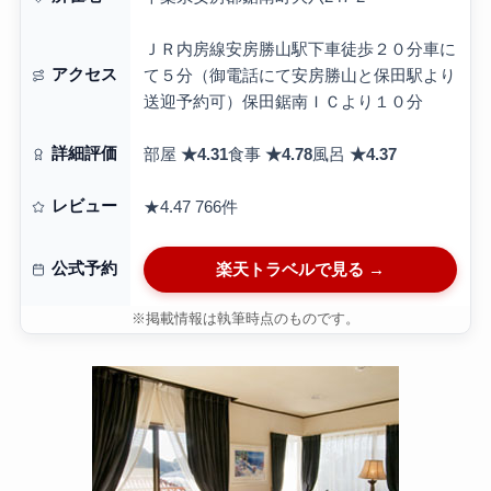
ＪＲ内房線安房勝山駅下車徒歩２０分車に
アクセス
て５分（御電話にて安房勝山と保田駅より
送迎予約可）保田鋸南ＩＣより１０分
詳細評価
部屋
★4.31
食事
★4.78
風呂
★4.37
レビュー
★4.47
766件
公式予約
楽天トラベルで見る →
※掲載情報は執筆時点のものです。