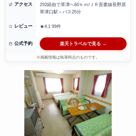
アクセス
292経由で草津へ60ｋｍ/ＪＲ吾妻線長野原
草津口駅～バス25分
レビュー
★4.1
99件
公式予約
楽天トラベルで見る →
※掲載情報は執筆時点のものです。