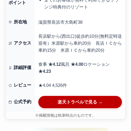
ポイント
ンジ特典付のリゾート
所在地
滋賀県長浜市大島町38
長浜駅から(西出口)徒歩約10分(無料定時送
アクセス
迎有）米原駅から車約20分 長浜ＩＣから
車約15分 米原ＩＣから車約20分
食事
★4.12
風呂
★4.00
ロケーション
詳細評価
★4.23
レビュー
★4.04
4,526件
公式予約
楽天トラベルで見る →
※掲載情報は執筆時点のものです。