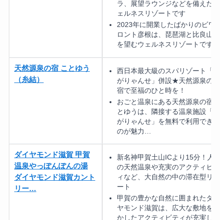
ラ、展望ラウンジなどを備えたウ
ェルネスリゾートです
2023年に開業したばかりのビワ
ロント彦根は、琵琶湖と比良山系
を望むウェルネスリゾートです
天然源泉の宿 ことゆう
西日本最大級のスパリゾート「あ
（糸結）
がりゃんせ」併設★天然源泉のお
宿で至福のひと時を！
おごと温泉にある天然源泉の宿 
とゆうは、隣接する温泉施設「あ
がりゃんせ」を無料で利用できる
のが魅力…
ダイヤモンド滋賀 甲賀
新名神甲賀土山ICより15分！人
温泉やっぽんぽんの湯
の天然温泉や充実のアクティビテ
ィなど、大自然の中の滞在型リゾ
ダイヤモンド滋賀カント
ート
リー…
甲賀の豊かな自然に囲まれたダイ
ヤモンド滋賀は、広大な敷地を活
かしたアクティビティが充実した