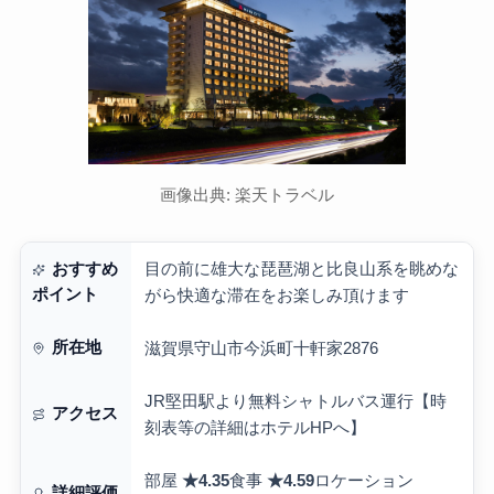
画像出典: 楽天トラベル
目の前に雄大な琵琶湖と比良山系を眺めな
おすすめ
ポイント
がら快適な滞在をお楽しみ頂けます
所在地
滋賀県守山市今浜町十軒家2876
JR堅田駅より無料シャトルバス運行【時
アクセス
刻表等の詳細はホテルHPへ】
部屋
★4.35
食事
★4.59
ロケーション
詳細評価