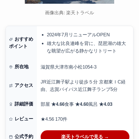
画像出典: 楽天トラベル
2024年7月リニューアルOPEN
おすすめ
雄大な比良連峰を背に、琵琶湖の雄大
ポイント
な眺望が広がる静かなリトリート
所在地
滋賀県大津市南小松1054-3
JR近江舞子駅より徒歩５分 京都東ＩC経
アクセス
由、志賀バイパス近江舞子ランプ5分
詳細評価
部屋
★4.66
食事
★4.60
風呂
★4.03
レビュー
★4.56
170件
公式予約
楽天トラベルで見る →