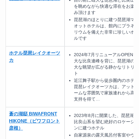
を眺めながら快適な滞在をお楽し
み頂けます
琵琶湖のほとりに建つ琵琶湖マリ
オットホテルは、館内にプラネタ
リウムを備えた非常に珍しいホテ
ルです
ホテル琵琶レイクオーツ
2024年7月リニューアルOPEN！
カ
大な比良連峰を背に、琵琶湖の雄
大な眺望が広がる静かなリトリー
ト
近江舞子駅から徒歩圏内のホテル
琵琶レイクオーツカは、アットホ
ームな雰囲気で家族連れから高い
支持を得て…
蒼の湖邸 BIWAFRONT
2023年8月に開業した、琵琶湖と
HIKONE（ビワフロント
比良山系を望む絶好のロケーショ
ンに建つホテル
彦根）
自家源泉の露天風呂付客室やヴィ