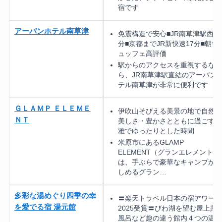
宿です
アーバンホテル南草津
免震構造で安心■JR南草津駅西口
分■京都までJR新快速17分■朝食
ュッフェ高評価
駅からのアクセスを重視するな
ら、JR南草津駅直結のアーバン
テル南草津が非常に便利です
ＧＬＡＭＰ ＥＬＥＭＥ
伊吹山そびえる美景の地で自然の
ＮＴ
美しさ・豊かさとともに過ごす優
雅でゆったりとした時間
米原市にあるGLAMP
ELEMENT（グランエレメント）
は、手ぶらで豪華なキャンプが楽
しめるグラン…
多彩な湯めぐり四季の幸
〓楽天トラベル日本の宿アワード
を愛でる宿 湯元館
2025受賞〓びわ湖を望む屋上露
風呂など趣の違う館内４つの温泉