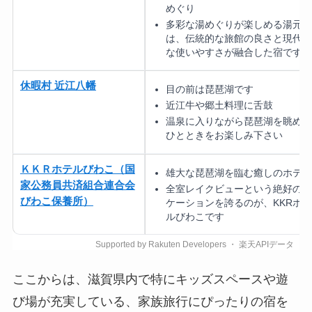
めぐり
多彩な湯めぐりが楽しめる湯元館
は、伝統的な旅館の良さと現代的
な使いやすさが融合した宿です
休暇村 近江八幡
目の前は琵琶湖です
近江牛や郷土料理に舌鼓
温泉に入りながら琵琶湖を眺める
ひとときをお楽しみ下さい
ＫＫＲホテルびわこ（国
雄大な琵琶湖を臨む癒しのホテル
家公務員共済組合連合会
全室レイクビューという絶好のロ
びわこ保養所）
ケーションを誇るのが、KKRホテ
ルびわこです
ここからは、滋賀県内で特にキッズスペースや遊
び場が充実している、家族旅行にぴったりの宿を